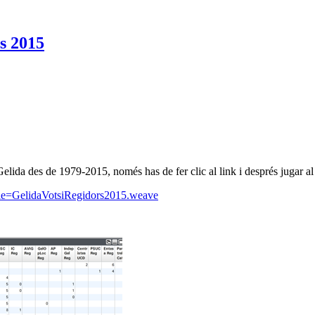
s 2015
Gelida
des de
1979-2015,
només
has de fer clic
al link
i
després
jugar al
le=GelidaVotsiRegidors2015.weave