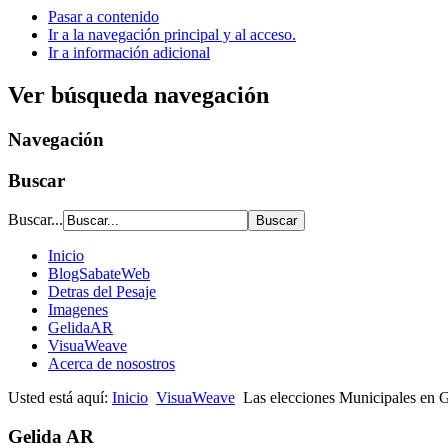
Pasar a contenido
Ir a la navegación principal y al acceso.
Ir a información adicional
Ver búsqueda navegación
Navegación
Buscar
Buscar...
Inicio
BlogSabateWeb
Detras del Pesaje
Imagenes
GelidaAR
VisuaWeave
Acerca de nosostros
Usted está aquí:
Inicio
VisuaWeave
Las elecciones Municipales en G
Gelida AR