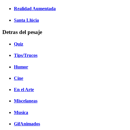
Realidad Aumentada
Santa Llúcia
Detras del pesaje
Quiz
Tips/Trucos
Humor
Cine
En el Arte
Miscelaneas
Musica
GifAnimados